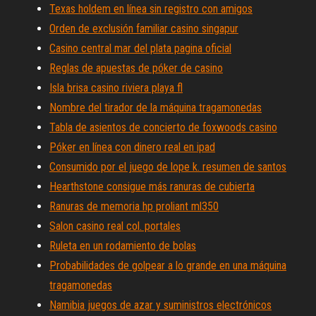
Texas holdem en línea sin registro con amigos
Orden de exclusión familiar casino singapur
Casino central mar del plata pagina oficial
Reglas de apuestas de póker de casino
Isla brisa casino riviera playa fl
Nombre del tirador de la máquina tragamonedas
Tabla de asientos de concierto de foxwoods casino
Póker en línea con dinero real en ipad
Consumido por el juego de lope k. resumen de santos
Hearthstone consigue más ranuras de cubierta
Ranuras de memoria hp proliant ml350
Salon casino real col. portales
Ruleta en un rodamiento de bolas
Probabilidades de golpear a lo grande en una máquina
tragamonedas
Namibia juegos de azar y suministros electrónicos