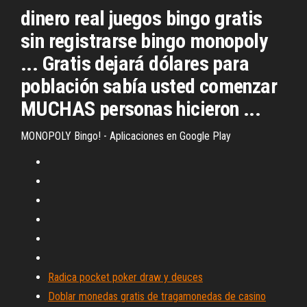
dinero real juegos bingo gratis
sin registrarse bingo monopoly
... Gratis dejará dólares para
población sabía usted comenzar
MUCHAS personas hicieron ...
MONOPOLY Bingo! - Aplicaciones en Google Play
Radica pocket poker draw y deuces
Doblar monedas gratis de tragamonedas de casino