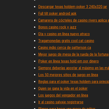
Descargar texas holdem poker 3 240x320.jar
Full tilt poker android apk
Camarera de cócteles de casino rivers aplica e
Bonos casino rock y jazz
Gta v casino en línea nuevo atraco
Tragamonedas gratis cool cat casino
Casino indio cerca de patterson ca
Mejor juego de mesa de la rueda de la fortuna
Poker en línea texas hold em por dinero
Siempre deberías apostar al máximo en las m
Los 50 mejores sitios de juego en línea
Reglas para el poker texas holdem para princi
Quien se gana la vida en el poker
Los juegos del vengador en línea
Ir al casino salvaje registrarse
Planes para hacer una mesa de póker