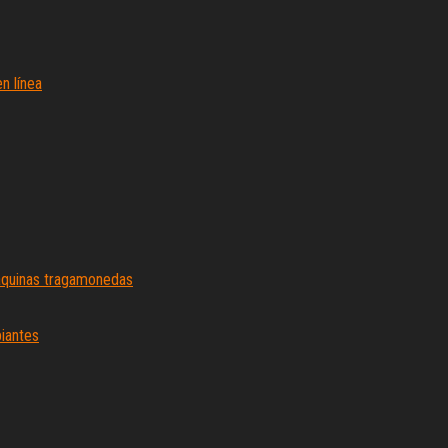
n línea
áquinas tragamonedas
piantes