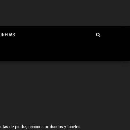
MONEDAS
setas de piedra, cañones profundos y túneles