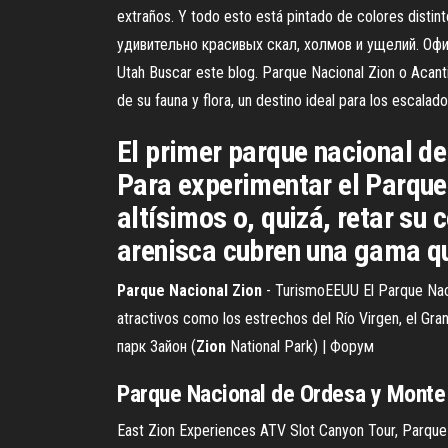
extraños. Y todo esto está pintado de colores distint
удивительно красивых скал, холмов и ущелий. Оф
Utah Buscar este blog. Parque Nacional Zion o Acanti
de su fauna y flora, un destino ideal para los escala
El primer parque nacional de
Para experimentar el Parque 
altísimos o, quizá, retar su
arenisca cubren una gama que
Parque
Nacional
Zion
- TurismoEEUU El Parque Nacio
atractivos como los estrechos del Río Virgen, el Gra
парк Зайон (
Zion
National Park) | Форум
Parque
Nacional
de Ordesa y Monte 
East Zion Experiences ATV Slot Canyon Tour, Parque