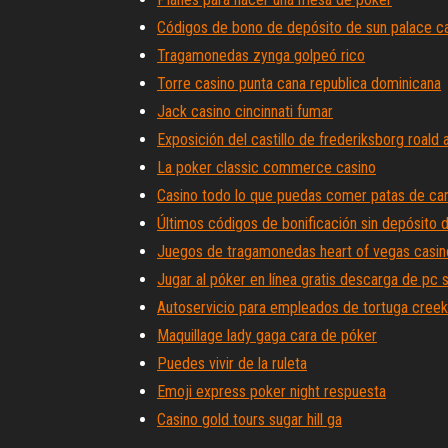
Códigos de bono de depósito de sun palace c
Tragamonedas zynga golpeó rico
Torre casino punta cana republica dominicana
Jack casino cincinnati fumar
Exposición del castillo de frederiksborg roald a
La poker classic commerce casino
Casino todo lo que puedas comer patas de ca
Últimos códigos de bonificación sin depósito d
Juegos de tragamonedas heart of vegas casin
Jugar al póker en línea gratis descarga de pc s
Autoservicio para empleados de tortuga creek
Maquillage lady gaga cara de póker
Puedes vivir de la ruleta
Emoji express poker night respuesta
Casino gold tours sugar hill ga
Software rival juegos de tragamonedas más fl