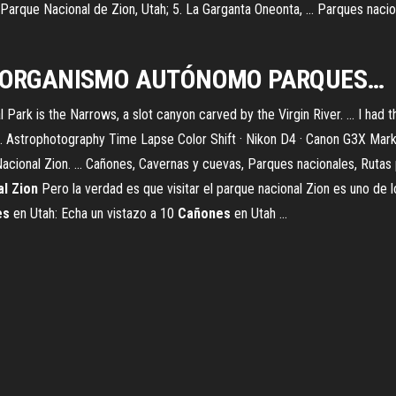
. Parque Nacional de Zion, Utah; 5. La Garganta Oneonta, ... Parques nacio
ne - ORGANISMO AUTÓNOMO
PARQUES
…
Park is the Narrows, a slot canyon carved by the Virgin River. ... I had 
... Astrophotography Time Lapse Color Shift · Nikon D4 · Canon G3X Mark 
ional Zion. ... Cañones, Cavernas y cuevas, Parques nacionales, Rutas p
al
Zion
Pero la verdad es que visitar el parque nacional Zion es uno de 
es
en Utah: Echa un vistazo a 10
Cañones
en Utah ...