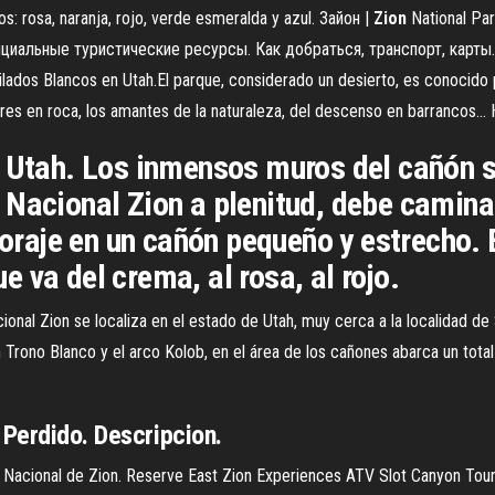
os: rosa, naranja, rojo, verde esmeralda y azul. Зайон |
Zion
National Pa
ициальные туристические ресурсы. Как добраться, транспорт, карты
lados Blancos en Utah.El parque, considerado un desierto, es conocido 
dores en roca, los amantes de la naturaleza, del descenso en barrancos...
 Utah. Los inmensos muros del cañón se 
Nacional Zion a plenitud, debe caminar
 coraje en un cañón pequeño y estrecho. 
 va del crema, al rosa, al rojo.
nal Zion se localiza en el estado de Utah, muy cerca a la localidad de
n Trono Blanco y el arco Kolob, en el área de los cañones abarca un to
Perdido. Descripcion.
 Nacional de Zion. Reserve East Zion Experiences ATV Slot Canyon Tour