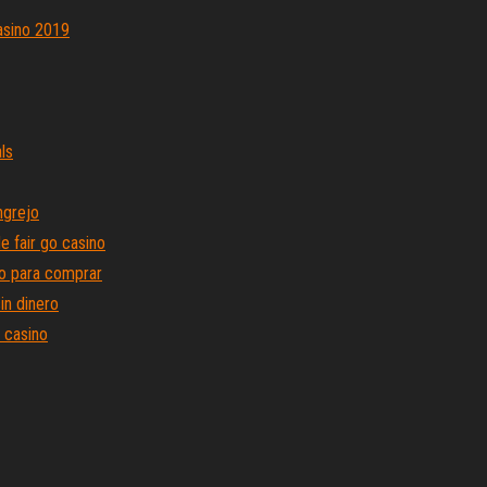
asino 2019
ls
ngrejo
e fair go casino
o para comprar
in dinero
 casino
ojos