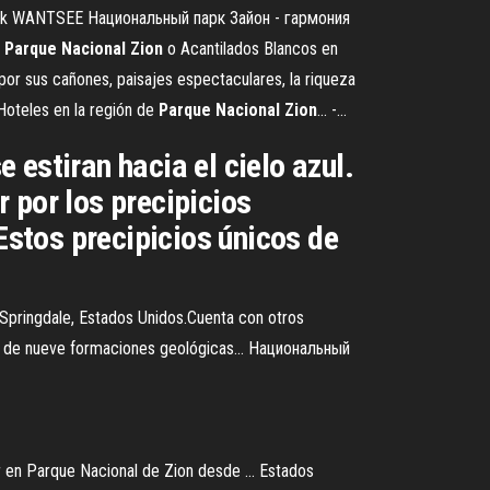
rk WANTSEE Национальный парк Зайон - гармония
.
Parque
Nacional
Zion
o Acantilados Blancos en
por sus cañones, paisajes espectaculares, la riqueza
 Hoteles en la región de
Parque
Nacional
Zion
... -…
estiran hacia el cielo azul.
 por los precipicios
Estos precipicios únicos de
 Springdale, Estados Unidos.Cuenta con otros
tal de nueve formaciones geológicas... Национальный
 en Parque Nacional de Zion desde ... Estados